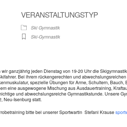
VERANSTALTUNGSTYP
le Kalender
iCalendar
Ski Gymnastik
Ski-Gymnastik
wir ganzjährig jeden Dienstag von 19-20 Uhr die Skigymnastik 
r Skifahrer. Bei ihrem rückengerechten und abwechslungsreiche
ckenmuskulatur, spezielle Übungen für Arme, Schultern, Bauch,
llem eine ausgewogene Mischung aus Ausdauertraining, Krafta
hichtige und abwechslungsreiche Gymnastikstunde. Unsere Gymna
, Neu-Isenburg statt.
betraining bitte bei unserer Sportwartin Stefani Krause
sport