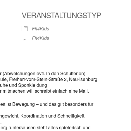
VERANSTALTUNGSTYP
le Kalender
iCalendar
Fit4Kids
Fit4Kids
 (Abweichungen evtl. in den Schulferien)
hule, Freiherr-vom-Stein-Straße 2, Neu-Isenburg
uhe und Sportkleidung
itmachen will schreibt einfach eine Mail.
it ist Bewegung – und das gilt besonders für
gewicht, Koordination und Schnelligkeit.
.
 runtersausen sieht alles spielerisch und